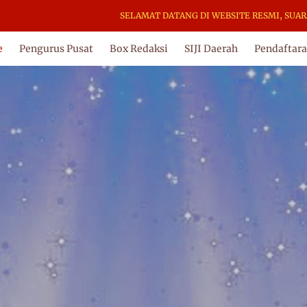
SELAMAT DATANG DI WEBSITE RESMI, SUARA INDEPE
e
Pengurus Pusat
Box Redaksi
SIJI Daerah
Pendaftar