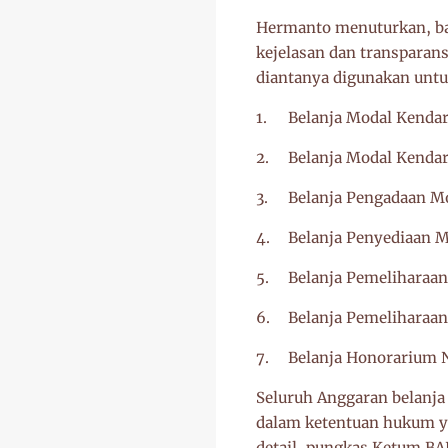
Hermanto menuturkan, ba
kejelasan dan transparans
diantanya digunakan untu
1.
Belanja Modal Kenda
2.
Belanja Modal Kenda
3.
Belanja Pengadaan 
4.
Belanja Penyediaan
5.
Belanja Pemeliharaan
6.
Belanja Pemeliharaa
7.
Belanja Honorarium 
Seluruh Anggaran belanj
dalam ketentuan hukum ya
detail, pungkas Ketum BA